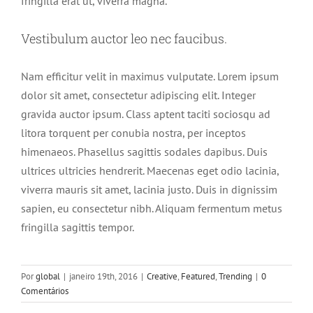
fringilla erat ut, viverra magna.
Vestibulum auctor leo nec faucibus.
Nam efficitur velit in maximus vulputate. Lorem ipsum
dolor sit amet, consectetur adipiscing elit. Integer
gravida auctor ipsum. Class aptent taciti sociosqu ad
litora torquent per conubia nostra, per inceptos
himenaeos. Phasellus sagittis sodales dapibus. Duis
ultrices ultricies hendrerit. Maecenas eget odio lacinia,
viverra mauris sit amet, lacinia justo. Duis in dignissim
sapien, eu consectetur nibh. Aliquam fermentum metus
fringilla sagittis tempor.
Por
global
|
janeiro 19th, 2016
|
Creative
,
Featured
,
Trending
|
0
Comentários