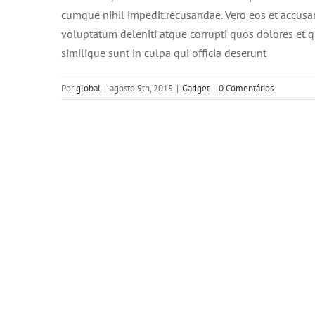
cumque nihil impedit.recusandae. Vero eos et accusa
voluptatum deleniti atque corrupti quos dolores et q
similique sunt in culpa qui officia deserunt
Por
global
|
agosto 9th, 2015
|
Gadget
|
0 Comentários