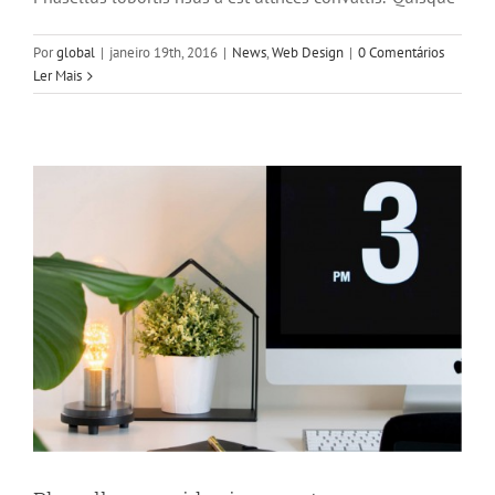
Phasellus gravida risus eget
Por
global
|
janeiro 19th, 2016
|
News
,
Web Design
|
0 Comentários
News
Web Design
Ler Mais