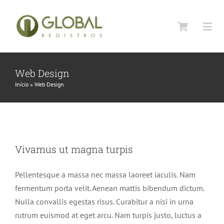
Ir
para
Togg
o
Navi
conteúdo
Home
Web Design
Início
»
Web Design
Sobre
Vivamus ut magna turpis
Contato
Vivamus ut magna turpis
Design
Web Design
Pellentesque a massa nec massa laoreet iaculis. Nam
fermentum porta velit. Aenean mattis bibendum dictum.
Nulla convallis egestas risus. Curabitur a nisi in urna
rutrum euismod at eget arcu. Nam turpis justo, luctus a