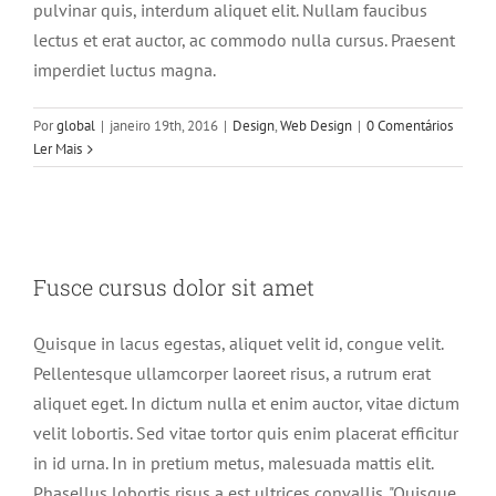
pulvinar quis, interdum aliquet elit. Nullam faucibus
lectus et erat auctor, ac commodo nulla cursus. Praesent
imperdiet luctus magna.
Por
global
|
janeiro 19th, 2016
|
Design
,
Web Design
|
0 Comentários
Ler Mais
Fusce cursus dolor sit amet
Fusce cursus dolor sit amet
News
Web Design
Quisque in lacus egestas, aliquet velit id, congue velit.
Pellentesque ullamcorper laoreet risus, a rutrum erat
aliquet eget. In dictum nulla et enim auctor, vitae dictum
velit lobortis. Sed vitae tortor quis enim placerat efficitur
in id urna. In in pretium metus, malesuada mattis elit.
Phasellus lobortis risus a est ultrices convallis. "Quisque