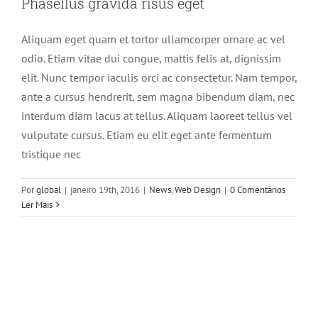
Phasellus gravida risus eget
Aliquam eget quam et tortor ullamcorper ornare ac vel
odio. Etiam vitae dui congue, mattis felis at, dignissim
elit. Nunc tempor iaculis orci ac consectetur. Nam tempor,
ante a cursus hendrerit, sem magna bibendum diam, nec
interdum diam lacus at tellus. Aliquam laoreet tellus vel
vulputate cursus. Etiam eu elit eget ante fermentum
tristique nec
Por
global
|
janeiro 19th, 2016
|
News
,
Web Design
|
0 Comentários
Ler Mais