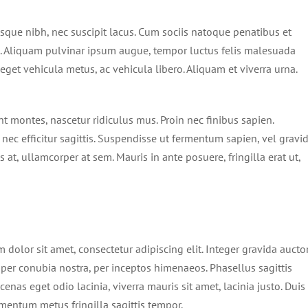
erisque nibh, nec suscipit lacus. Cum sociis natoque penatibus et
s. Aliquam pulvinar ipsum augue, tempor luctus felis malesuada
eget vehicula metus, ac vehicula libero. Aliquam et viverra urna.
t montes, nascetur ridiculus mus. Proin nec finibus sapien.
nec efficitur sagittis. Suspendisse ut fermentum sapien, vel gravi
 at, ullamcorper at sem. Mauris in ante posuere, fringilla erat ut,
 dolor sit amet, consectetur adipiscing elit. Integer gravida aucto
t per conubia nostra, per inceptos himenaeos. Phasellus sagittis
cenas eget odio lacinia, viverra mauris sit amet, lacinia justo. Duis
rmentum metus fringilla sagittis tempor.