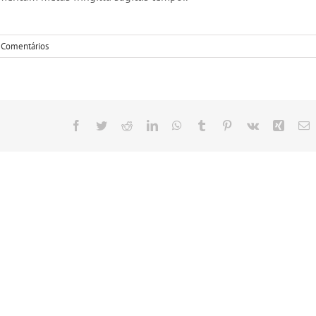
 Comentários
Facebook
Twitter
Reddit
LinkedIn
WhatsApp
Tumblr
Pinterest
Vk
Xing
E
m