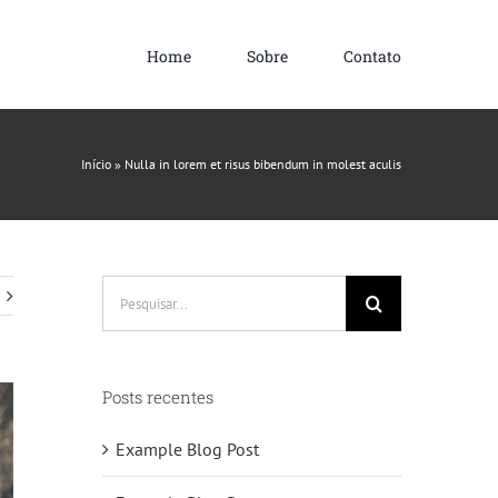
Home
Sobre
Contato
Início
»
Nulla in lorem et risus bibendum in molest aculis
Buscar
resultados
para:
Posts recentes
Example Blog Post