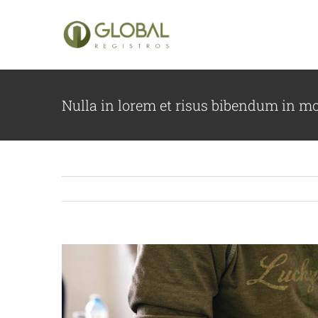
Ir
para
o
conteúdo
Nulla in lorem et risus bibendum in mo
View
Larger
Image