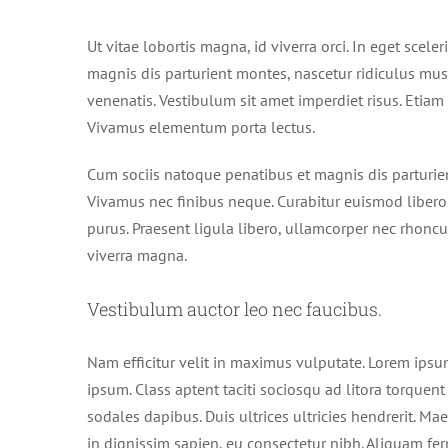
Ut vitae lobortis magna, id viverra orci. In eget scel
magnis dis parturient montes, nascetur ridiculus mu
venenatis. Vestibulum sit amet imperdiet risus. Etiam 
Vivamus elementum porta lectus.
Cum sociis natoque penatibus et magnis dis parturien
Vivamus nec finibus neque. Curabitur euismod libero 
purus. Praesent ligula libero, ullamcorper nec rhoncus
viverra magna.
Vestibulum auctor leo nec faucibus.
Nam efficitur velit in maximus vulputate. Lorem ipsum
ipsum. Class aptent taciti sociosqu ad litora torquen
sodales dapibus. Duis ultrices ultricies hendrerit. Mae
in dignissim sapien, eu consectetur nibh. Aliquam fe