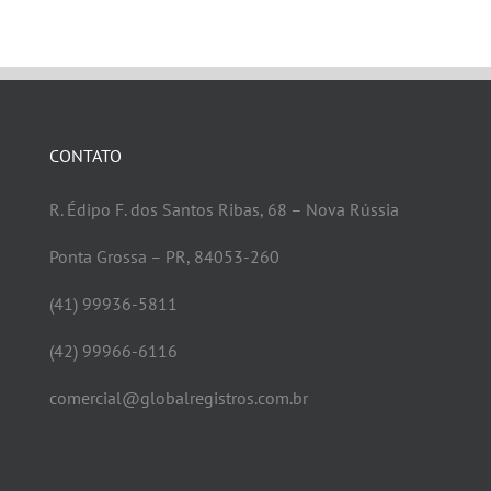
CONTATO
R. Édipo F. dos Santos Ribas, 68 – Nova Rússia
Ponta Grossa – PR, 84053-260
(41) 99936-5811
(42) 99966-6116
comercial@globalregistros.com.br