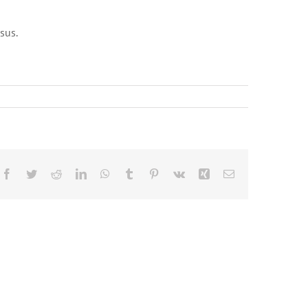
sus.
Facebook
Twitter
Reddit
LinkedIn
WhatsApp
Tumblr
Pinterest
Vk
Xing
E-
mail